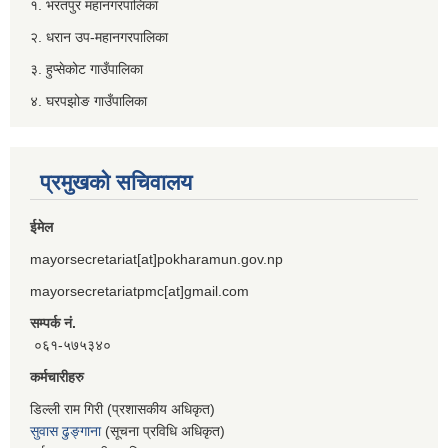
१. भरतपुर महानगरपालिका
२. धरान उप-महानगरपालिका
३. हुप्सेकोट गाउँपालिका
४. घरपझोङ गाउँपालिका
प्रमुखको सचिवालय
ईमेल
mayorsecretariat[at]pokharamun.gov.np
mayorsecretariatpmc[at]gmail.com
सम्पर्क नं.
०६१-५७५३४०
कर्मचारीहरु
डिल्ली राम गिरी (प्रशासकीय अधिकृत)
सुवास ढुङ्गाना
(सूचना प्रविधि अधिकृत)