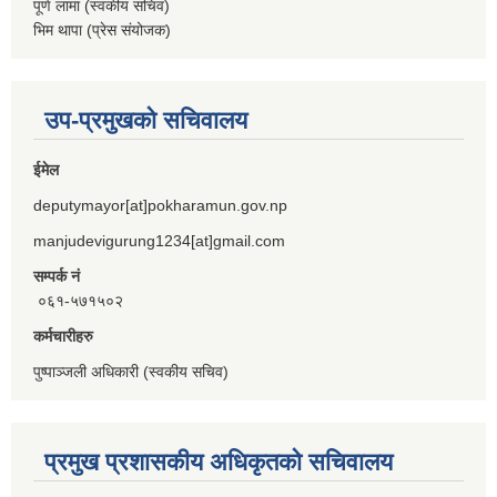
पूर्ण लामा (स्वकीय सचिव)
भिम थापा (प्रेस संयोजक)
उप-प्रमुखको सचिवालय
ईमेल
deputymayor[at]pokharamun.gov.np
manjudevigurung1234[at]gmail.com
सम्पर्क नं
०६१-५७१५०२
कर्मचारीहरु
पुष्पाञ्जली अधिकारी (स्वकीय सचिव)
प्रमुख प्रशासकीय अधिकृतको सचिवालय