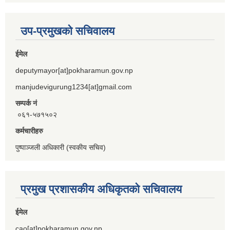
उप-प्रमुखको सचिवालय
ईमेल
deputymayor[at]pokharamun.gov.np
manjudevigurung1234[at]gmail.com
सम्पर्क नं
०६१-५७१५०२
कर्मचारीहरु
पुष्पाञ्जली अधिकारी (स्वकीय सचिव)
प्रमुख प्रशासकीय अधिकृतको सचिवालय
ईमेल
cao[at]pokharamun.gov.np