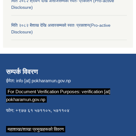
मिति २०८२ श्रावण देखि असोजसम्मको स्वतः प्रकाशन (Pro-active
Disclosure)
मिति २०८२ बैशाख देखि असारसम्मको स्वतः प्रकाशन(Pro-active
Disclosure)
सम्पर्क विवरण
ईमेल:
info [at] pokharamun.gov.np
For Document Verification Purposes:
verification [at]
pokharamun.gov.np
फोन: +९७७ ६१ ५७११०५, ५७११०४
महाशाखा/शाखा प्रमुखहरूको विवरण