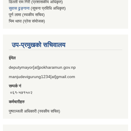
डिल्ली राम गिरी (प्रशासकीय अधिकृत)
सुवास ढुङ्गाना
(सूचना प्रविधि अधिकृत)
पूर्ण लामा (स्वकीय सचिव)
भिम थापा (प्रेस संयोजक)
उप-प्रमुखको सचिवालय
ईमेल
deputymayor[at]pokharamun.gov.np
manjudevigurung1234[at]gmail.com
सम्पर्क नं
०६१-५७१५०२
कर्मचारीहरु
पुष्पाञ्जली अधिकारी (स्वकीय सचिव)