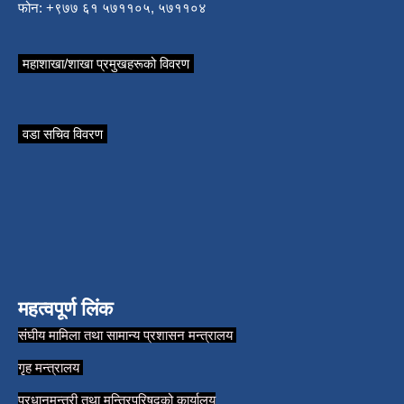
फोन: +९७७ ६१ ५७११०५, ५७११०४
महाशाखा/शाखा प्रमुखहरूको विवरण
वडा सचिव विवरण
महत्वपूर्ण लिंक
संघीय मामिला तथा सामान्य प्रशासन मन्त्रालय
गृह मन्त्रालय
प्रधानमन्त्री तथा मन्त्रिपरिषद्को कार्यालय