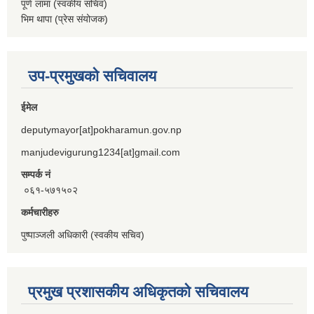
पूर्ण लामा (स्वकीय सचिव)
भिम थापा (प्रेस संयोजक)
उप-प्रमुखको सचिवालय
ईमेल
deputymayor[at]pokharamun.gov.np
manjudevigurung1234[at]gmail.com
सम्पर्क नं
०६१-५७१५०२
कर्मचारीहरु
पुष्पाञ्जली अधिकारी (स्वकीय सचिव)
प्रमुख प्रशासकीय अधिकृतको सचिवालय