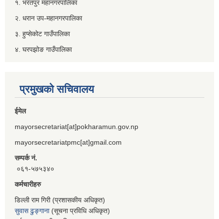
१. भरतपुर महानगरपालिका
२. धरान उप-महानगरपालिका
३. हुप्सेकोट गाउँपालिका
४. घरपझोङ गाउँपालिका
प्रमुखको सचिवालय
ईमेल
mayorsecretariat[at]pokharamun.gov.np
mayorsecretariatpmc[at]gmail.com
सम्पर्क नं.
०६१-५७५३४०
कर्मचारीहरु
डिल्ली राम गिरी (प्रशासकीय अधिकृत)
सुवास ढुङ्गाना
(सूचना प्रविधि अधिकृत)