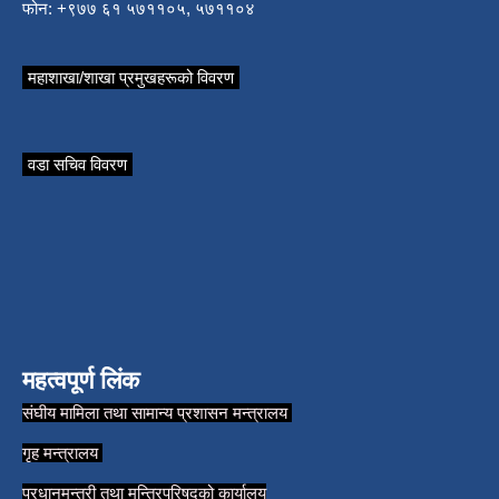
फोन: +९७७ ६१ ५७११०५, ५७११०४
महाशाखा/शाखा प्रमुखहरूको विवरण
वडा सचिव विवरण
महत्वपूर्ण लिंक
संघीय मामिला तथा सामान्य प्रशासन मन्त्रालय
गृह मन्त्रालय
प्रधानमन्त्री तथा मन्त्रिपरिषद्को कार्यालय