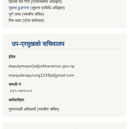
डिल्ली राम गिरी (प्रशासकीय अधिकृत)
सुवास ढुङ्गाना
(सूचना प्रविधि अधिकृत)
पूर्ण लामा (स्वकीय सचिव)
भिम थापा (प्रेस संयोजक)
उप-प्रमुखको सचिवालय
ईमेल
deputymayor[at]pokharamun.gov.np
manjudevigurung1234[at]gmail.com
सम्पर्क नं
०६१-५७१५०२
कर्मचारीहरु
पुष्पाञ्जली अधिकारी (स्वकीय सचिव)