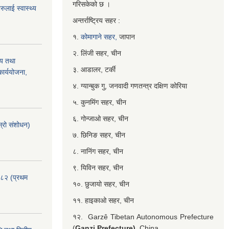
गरिसकेको छ ।
ुलाई स्वास्थ्य
अन्तर्राष्ट्रिय सहर :
१.
कोमागाने सहर,
जापान
२. लिंजी सहर, चीन
्य तथा
३. आडालर, टर्की
ार्ययोजना,
४. ग्यान्बुक गु, जनवादी गणतन्त्र दक्षिण कोरिया
५. कुनमिंग सहर, चीन
६. गोन्जाओ सहर, चीन
्रो संशोधन)
७. छिनिङ सहर, चीन
८. नानिंग सहर, चीन
९. यिविन सहर, चीन
०८२ (प्रथम
१०. छुजायो सहर, चीन
११. हाइकाओ सहर, चीन
१२. Garzê Tibetan Autonomous Prefecture
(
Ganzi Prefecture),
China