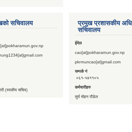
ुखको सचिवालय
प्रमुख प्रशासकीय अध
सचिवालय
ईमेल
[at]pokharamun.gov.np
cao[at]pokharamun.gov.np
rung1234[at]gmail.com
pkrmuncao[at]gmail.com
सम्पर्क नं
०६१-५७११०५
कर्मचारीहरु
कारी (स्वकीय सचिव)
सुर्य मोहन पौडेल