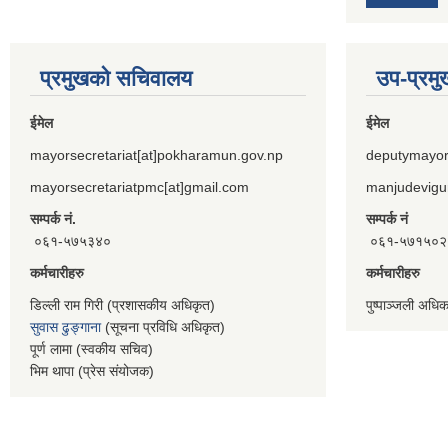
प्रमुखको सचिवालय
उप-प्रम
ईमेल
ईमेल
mayorsecretariat[at]pokharamun.gov.np
deputymayor
mayorsecretariatpmc[at]gmail.com
manjudevigu
सम्पर्क नं.
सम्पर्क नं
०६१-५७५३४०
०६१-५७१५०२
कर्मचारीहरु
कर्मचारीहरु
डिल्ली राम गिरी (प्रशासकीय अधिकृत)
पुष्पाञ्जली अधि
सुवास ढुङ्गाना
(सूचना प्रविधि अधिकृत)
पूर्ण लामा (स्वकीय सचिव)
भिम थापा (प्रेस संयोजक)