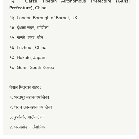
१२. Garzê Tibetan Autonomous Prefecture (
Ganzi
Prefecture),
China
१३. London Borough of Barnet, UK
१४. ईथका सहर, अमेरीका
१५. गान्जो सहर, चीन
१६. Luzhou , China
१७. Hokuto, Japan
१८. Gumi, South Korea
नेपाल भित्रका सहर :
१. भरतपुर महानगरपालिका
२. धरान उप-महानगरपालिका
३. हुप्सेकोट गाउँपालिका
४. घरपझोङ गाउँपालिका