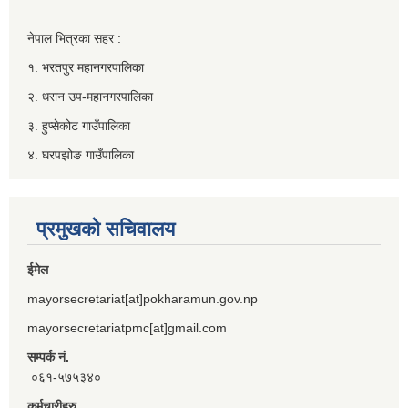
नेपाल भित्रका सहर :
१. भरतपुर महानगरपालिका
२. धरान उप-महानगरपालिका
३. हुप्सेकोट गाउँपालिका
४. घरपझोङ गाउँपालिका
प्रमुखको सचिवालय
ईमेल
mayorsecretariat[at]pokharamun.gov.np
mayorsecretariatpmc[at]gmail.com
सम्पर्क नं.
०६१-५७५३४०
कर्मचारीहरु