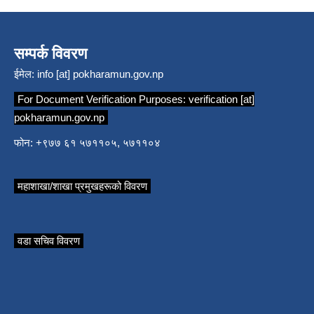
सम्पर्क विवरण
ईमेल:
info [at] pokharamun.gov.np
For Document Verification Purposes:
verification [at]
pokharamun.gov.np
फोन: +९७७ ६१ ५७११०५, ५७११०४
महाशाखा/शाखा प्रमुखहरूको विवरण
वडा सचिव विवरण