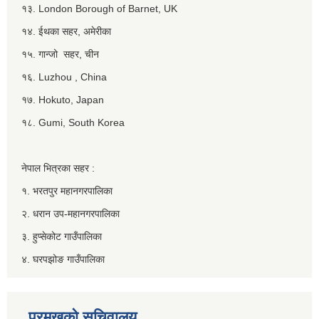
१३. London Borough of Barnet, UK
१४. ईथका सहर, अमेरीका
१५. गान्जो सहर, चीन
१६. Luzhou , China
१७. Hokuto, Japan
१८. Gumi, South Korea
नेपाल भित्रका सहर :
१. भरतपुर महानगरपालिका
२. धरान उप-महानगरपालिका
३. हुप्सेकोट गाउँपालिका
४. घरपझोङ गाउँपालिका
प्रमुखको सचिवालय