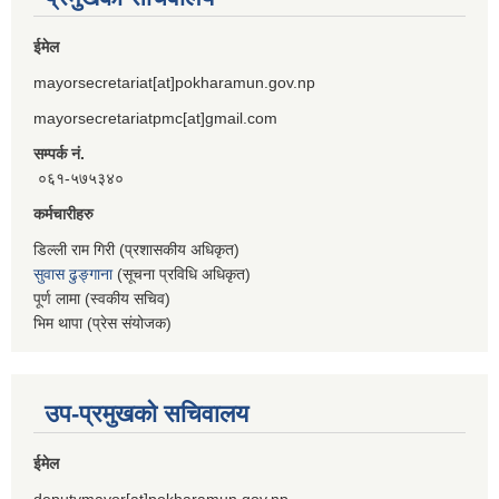
ईमेल
mayorsecretariat[at]pokharamun.gov.np
mayorsecretariatpmc[at]gmail.com
सम्पर्क नं.
०६१-५७५३४०
कर्मचारीहरु
डिल्ली राम गिरी (प्रशासकीय अधिकृत)
सुवास ढुङ्गाना
(सूचना प्रविधि अधिकृत)
पूर्ण लामा (स्वकीय सचिव)
भिम थापा (प्रेस संयोजक)
उप-प्रमुखको सचिवालय
ईमेल
deputymayor[at]pokharamun.gov.np