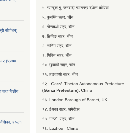
४. ग्यान्बुक गु, जनवादी गणतन्त्र दक्षिण कोरिया
५. कुनमिंग सहर, चीन
६. गोन्जाओ सहर, चीन
्रो संशोधन)
७. छिनिङ सहर, चीन
८. नानिंग सहर, चीन
९. यिविन सहर, चीन
०८२ (प्रथम
१०. छुजायो सहर, चीन
११. हाइकाओ सहर, चीन
१२. Garzê Tibetan Autonomous Prefecture
(
Ganzi Prefecture),
China
 तथा वित्तीय
१३. London Borough of Barnet, UK
१४. ईथका सहर, अमेरीका
१५. गान्जो सहर, चीन
र्देशिका, २०८१
१६. Luzhou , China