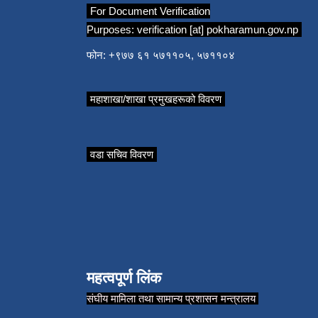
For Document Verification
Purposes:
verification [at] pokharamun.gov.np
फोन: +९७७ ६१ ५७११०५, ५७११०४
महाशाखा/शाखा प्रमुखहरूको विवरण
वडा सचिव विवरण
महत्वपूर्ण लिंक
संघीय मामिला तथा सामान्य प्रशासन मन्त्रालय