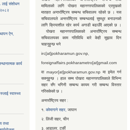
७८ लाई संशोधन
मामिलाको लागि पोखरा महानगरपालिकाको प्रमुखको
) २०८२
मातहत अन्तर्राष्ट्रिय सम्बन्ध सचिवालय रहेको छ । यस
सचिवालयले अन्तर्राष्ट्रिय सम्बन्धलाई सुमधुर बनाउनको
लागि क्रियाशील रहेर कार्य अगाडी बढाउँदै आएको छ ।
पोखरा महानगरपालिकाको अन्तर्राष्ट्रिय सम्बन्ध
्थापन ऐन,
सचिवालयका काम गतिविधि बारे केही सुझाव दिन
चाहनुहुन्छ भने
irc[at]pokharamun.gov.np,
foreignaffairs.pokharametro[at]gmail.com
्धानात्मक कार्य
वा mayor[at]pokharamun.gov.np मा इमेल गर्न
सक्नुहुन्छ । हाल सम्म पोखरा महानगरपालिकाले विभिन्न
सहर सँग भगिनी सम्बन्ध कायम गरी सम्बन्ध विस्तार
गरिसकेको छ ।
ुलाई स्वास्थ्य
अन्तर्राष्ट्रिय सहर :
१.
कोमागाने सहर,
जापान
२. लिंजी सहर, चीन
्य तथा
३. आडालर, टर्की
ार्ययोजना,