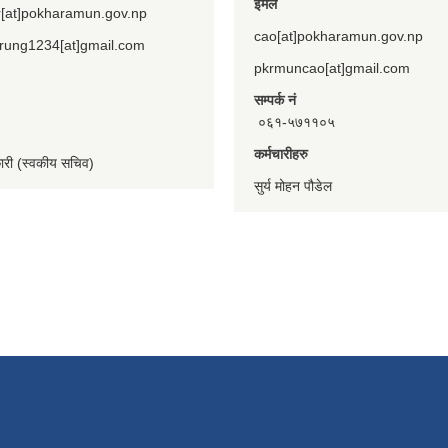
ईमेल
[at]pokharamun.gov.np
cao[at]pokharamun.gov.np
rung1234[at]gmail.com
pkrmuncao[at]gmail.com
सम्पर्क नं
०६१-५७११०५
कर्मचारीहरु
कारी (स्वकीय सचिव)
सुर्य मोहन पौडेल