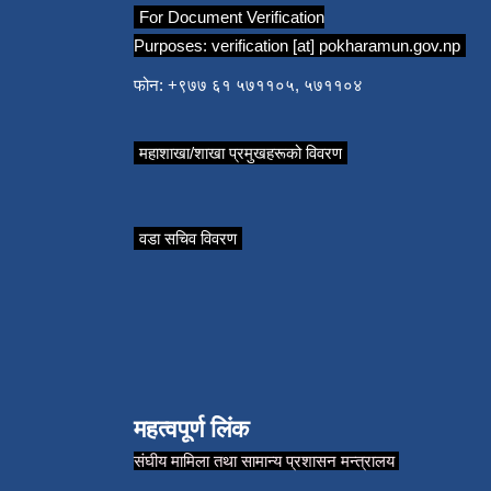
For Document Verification
Purposes:
verification [at] pokharamun.gov.np
फोन: +९७७ ६१ ५७११०५, ५७११०४
महाशाखा/शाखा प्रमुखहरूको विवरण
वडा सचिव विवरण
महत्वपूर्ण लिंक
संघीय मामिला तथा सामान्य प्रशासन मन्त्रालय