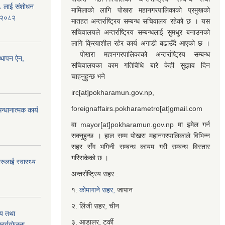
७८ लाई संशोधन
मामिलाको लागि पोखरा महानगरपालिकाको प्रमुखको
) २०८२
मातहत अन्तर्राष्ट्रिय सम्बन्ध सचिवालय रहेको छ । यस
सचिवालयले अन्तर्राष्ट्रिय सम्बन्धलाई सुमधुर बनाउनको
लागि क्रियाशील रहेर कार्य अगाडी बढाउँदै आएको छ ।
पोखरा महानगरपालिकाको अन्तर्राष्ट्रिय सम्बन्ध
्थापन ऐन,
सचिवालयका काम गतिविधि बारे केही सुझाव दिन
चाहनुहुन्छ भने
irc[at]pokharamun.gov.np,
foreignaffairs.pokharametro[at]gmail.com
्धानात्मक कार्य
वा mayor[at]pokharamun.gov.np मा इमेल गर्न
सक्नुहुन्छ । हाल सम्म पोखरा महानगरपालिकाले विभिन्न
सहर सँग भगिनी सम्बन्ध कायम गरी सम्बन्ध विस्तार
गरिसकेको छ ।
ुलाई स्वास्थ्य
अन्तर्राष्ट्रिय सहर :
१.
कोमागाने सहर,
जापान
२. लिंजी सहर, चीन
्य तथा
३. आडालर, टर्की
ार्ययोजना,