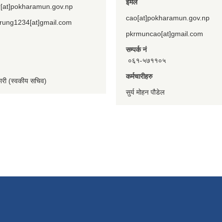
ईमेल
[at]pokharamun.gov.np
cao[at]pokharamun.gov.np
rung1234[at]gmail.com
pkrmuncao[at]gmail.com
सम्पर्क नं
०६१-५७११०५
कर्मचारीहरु
कारी (स्वकीय सचिव)
सुर्य मोहन पौडेल