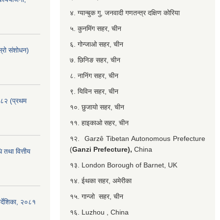
४. ग्यान्बुक गु, जनवादी गणतन्त्र दक्षिण कोरिया
५. कुनमिंग सहर, चीन
६. गोन्जाओ सहर, चीन
्रो संशोधन)
७. छिनिङ सहर, चीन
८. नानिंग सहर, चीन
९. यिविन सहर, चीन
०८२ (प्रथम
१०. छुजायो सहर, चीन
११. हाइकाओ सहर, चीन
१२. Garzê Tibetan Autonomous Prefecture
(
Ganzi Prefecture),
China
 तथा वित्तीय
१३. London Borough of Barnet, UK
१४. ईथका सहर, अमेरीका
१५. गान्जो सहर, चीन
र्देशिका, २०८१
१६. Luzhou , China