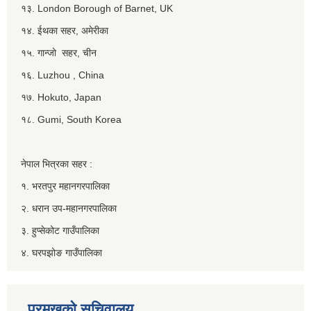
१३. London Borough of Barnet, UK
१४. ईथका सहर, अमेरीका
१५. गान्जो सहर, चीन
१६. Luzhou , China
१७. Hokuto, Japan
१८. Gumi, South Korea
नेपाल भित्रका सहर :
१. भरतपुर महानगरपालिका
२. धरान उप-महानगरपालिका
३. हुप्सेकोट गाउँपालिका
४. घरपझोङ गाउँपालिका
प्रमुखको सचिवालय