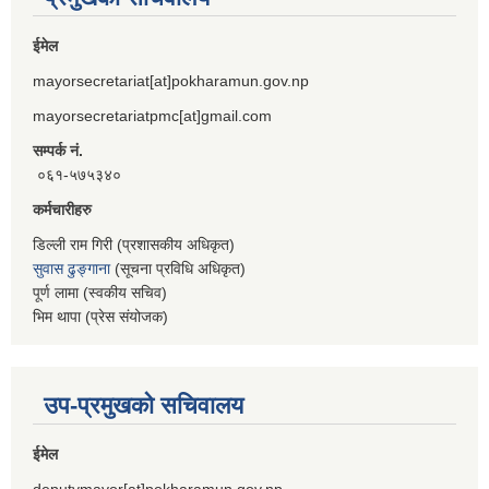
ईमेल
mayorsecretariat[at]pokharamun.gov.np
mayorsecretariatpmc[at]gmail.com
सम्पर्क नं.
०६१-५७५३४०
कर्मचारीहरु
डिल्ली राम गिरी (प्रशासकीय अधिकृत)
सुवास ढुङ्गाना
(सूचना प्रविधि अधिकृत)
पूर्ण लामा (स्वकीय सचिव)
भिम थापा (प्रेस संयोजक)
उप-प्रमुखको सचिवालय
ईमेल
deputymayor[at]pokharamun.gov.np