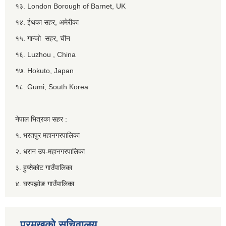
१३. London Borough of Barnet, UK
१४. ईथका सहर, अमेरीका
१५. गान्जो सहर, चीन
१६. Luzhou , China
१७. Hokuto, Japan
१८. Gumi, South Korea
नेपाल भित्रका सहर :
१. भरतपुर महानगरपालिका
२. धरान उप-महानगरपालिका
३. हुप्सेकोट गाउँपालिका
४. घरपझोङ गाउँपालिका
प्रमुखको सचिवालय