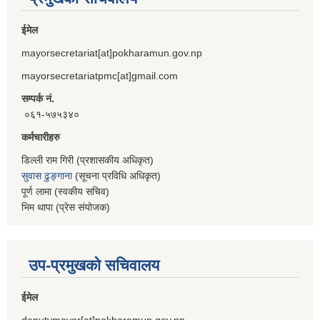
ईमेल
mayorsecretariat[at]pokharamun.gov.np
mayorsecretariatpmc[at]gmail.com
सम्पर्क नं.
०६१-५७५३४०
कर्मचारीहरु
डिल्ली राम गिरी (प्रशासकीय अधिकृत)
सुवास ढुङ्गाना
(सूचना प्रविधि अधिकृत)
पूर्ण लामा (स्वकीय सचिव)
भिम थापा (प्रेस संयोजक)
उप-प्रमुखको सचिवालय
ईमेल
deputymayor[at]pokharamun.gov.np