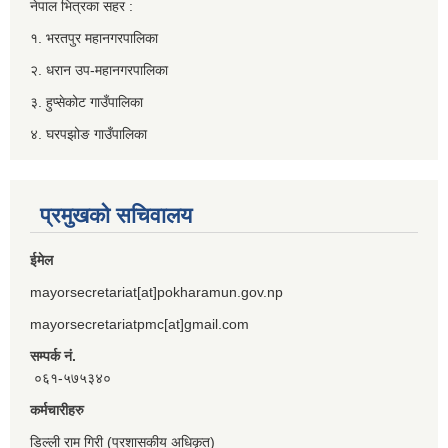
नेपाल भित्रका सहर :
१. भरतपुर महानगरपालिका
२. धरान उप-महानगरपालिका
३. हुप्सेकोट गाउँपालिका
४. घरपझोङ गाउँपालिका
प्रमुखको सचिवालय
ईमेल
mayorsecretariat[at]pokharamun.gov.np
mayorsecretariatpmc[at]gmail.com
सम्पर्क नं.
०६१-५७५३४०
कर्मचारीहरु
डिल्ली राम गिरी (प्रशासकीय अधिकृत)