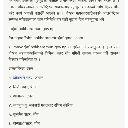
महानगरपालिकाको प्रमुखको मातहत अन्तर्राष्ट्रिय सम्बन्ध सचिवालय रहेको छ ।
यस सचिवालयले अन्तर्राष्ट्रिय सम्बन्धलाई सुमधुर बनाउनको लागि क्रियाशील
रहेर कार्य अगाडी बढाउँदै आएको छ । पोखरा महानगरपालिकाको अन्तर्राष्ट्रिय
सम्बन्ध सचिवालयका काम गतिविधि बारे केही सुझाव दिन चाहनुहुन्छ भने
irc[at]pokharamun.gov.np,
foreignaffairs.pokharametro[at]gmail.com
वा mayor[at]pokharamun.gov.np मा इमेल गर्न सक्नुहुन्छ । हाल सम्म
पोखरा महानगरपालिकाले विभिन्न सहर सँग भगिनी सम्बन्ध कायम गरी सम्बन्ध
विस्तार गरिसकेको छ ।
अन्तर्राष्ट्रिय सहर :
१.
कोमागाने सहर,
जापान
२. लिंजी सहर, चीन
३. आडालर, टर्की
४. ग्यान्बुक गु, जनवादी गणतन्त्र दक्षिण कोरिया
५. कुनमिंग सहर, चीन
६. गोन्जाओ सहर, चीन