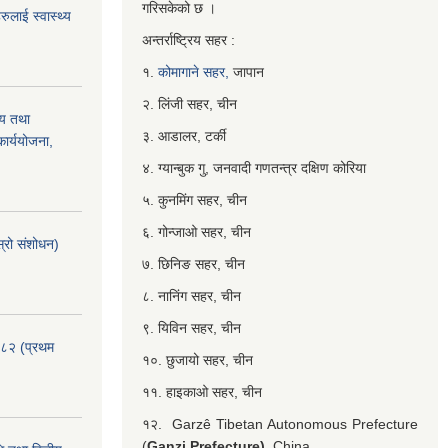
गरिसकेको छ ।
ुलाई स्वास्थ्य
अन्तर्राष्ट्रिय सहर :
१.
कोमागाने सहर,
जापान
२. लिंजी सहर, चीन
्य तथा
३. आडालर, टर्की
ार्ययोजना,
४. ग्यान्बुक गु, जनवादी गणतन्त्र दक्षिण कोरिया
५. कुनमिंग सहर, चीन
६. गोन्जाओ सहर, चीन
्रो संशोधन)
७. छिनिङ सहर, चीन
८. नानिंग सहर, चीन
९. यिविन सहर, चीन
०८२ (प्रथम
१०. छुजायो सहर, चीन
११. हाइकाओ सहर, चीन
१२. Garzê Tibetan Autonomous Prefecture
(
Ganzi Prefecture),
China