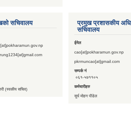
ुखको सचिवालय
प्रमुख प्रशासकीय अध
सचिवालय
ईमेल
[at]pokharamun.gov.np
cao[at]pokharamun.gov.np
rung1234[at]gmail.com
pkrmuncao[at]gmail.com
सम्पर्क नं
०६१-५७११०५
कर्मचारीहरु
कारी (स्वकीय सचिव)
सुर्य मोहन पौडेल