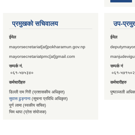
प्रमुखको सचिवालय
उप-प्रम
ईमेल
ईमेल
mayorsecretariat[at]pokharamun.gov.np
deputymayor
mayorsecretariatpmc[at]gmail.com
manjudevigu
सम्पर्क नं.
सम्पर्क नं
०६१-५७५३४०
०६१-५७१५०२
कर्मचारीहरु
कर्मचारीहरु
डिल्ली राम गिरी (प्रशासकीय अधिकृत)
पुष्पाञ्जली अधि
सुवास ढुङ्गाना
(सूचना प्रविधि अधिकृत)
पूर्ण लामा (स्वकीय सचिव)
भिम थापा (प्रेस संयोजक)