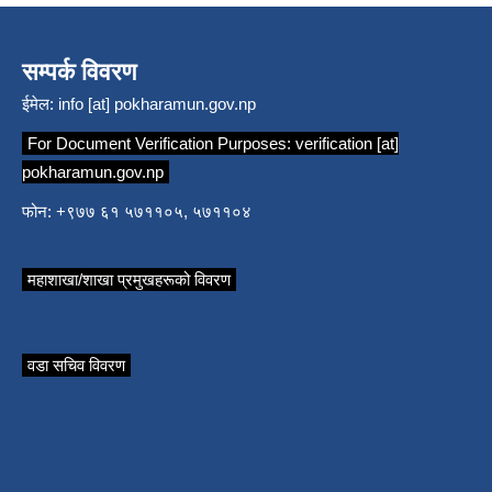
सम्पर्क विवरण
ईमेल:
info [at] pokharamun.gov.np
For Document Verification Purposes:
verification [at]
pokharamun.gov.np
फोन: +९७७ ६१ ५७११०५, ५७११०४
महाशाखा/शाखा प्रमुखहरूको विवरण
वडा सचिव विवरण