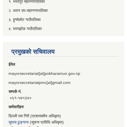
१. भरतपुर महानगरपालिका
२. धरान उप-महानगरपालिका
३. हुप्सेकोट गाउँपालिका
४. घरपझोङ गाउँपालिका
प्रमुखको सचिवालय
ईमेल
mayorsecretariat[at]pokharamun.gov.np
mayorsecretariatpmc[at]gmail.com
सम्पर्क नं.
०६१-५७५३४०
कर्मचारीहरु
डिल्ली राम गिरी (प्रशासकीय अधिकृत)
सुवास ढुङ्गाना
(सूचना प्रविधि अधिकृत)