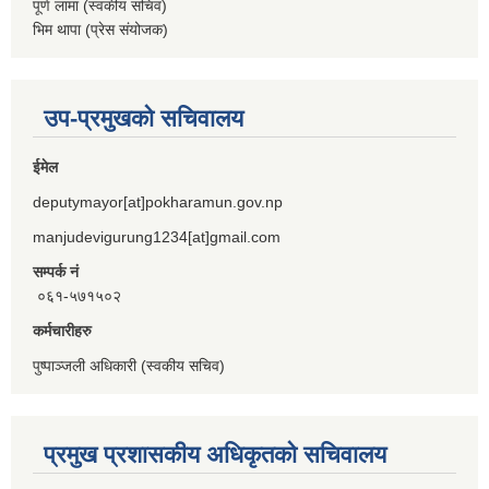
पूर्ण लामा (स्वकीय सचिव)
भिम थापा (प्रेस संयोजक)
उप-प्रमुखको सचिवालय
ईमेल
deputymayor[at]pokharamun.gov.np
manjudevigurung1234[at]gmail.com
सम्पर्क नं
०६१-५७१५०२
कर्मचारीहरु
पुष्पाञ्जली अधिकारी (स्वकीय सचिव)
प्रमुख प्रशासकीय अधिकृतको सचिवालय