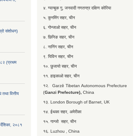
४. ग्यान्बुक गु, जनवादी गणतन्त्र दक्षिण कोरिया
५. कुनमिंग सहर, चीन
६. गोन्जाओ सहर, चीन
्रो संशोधन)
७. छिनिङ सहर, चीन
८. नानिंग सहर, चीन
९. यिविन सहर, चीन
०८२ (प्रथम
१०. छुजायो सहर, चीन
११. हाइकाओ सहर, चीन
१२. Garzê Tibetan Autonomous Prefecture
(
Ganzi Prefecture),
China
 तथा वित्तीय
१३. London Borough of Barnet, UK
१४. ईथका सहर, अमेरीका
१५. गान्जो सहर, चीन
र्देशिका, २०८१
१६. Luzhou , China