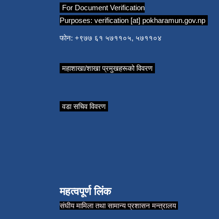
For Document Verification
Purposes:
verification [at] pokharamun.gov.np
फोन: +९७७ ६१ ५७११०५, ५७११०४
महाशाखा/शाखा प्रमुखहरूको विवरण
वडा सचिव विवरण
महत्वपूर्ण लिंक
संघीय मामिला तथा सामान्य प्रशासन मन्त्रालय