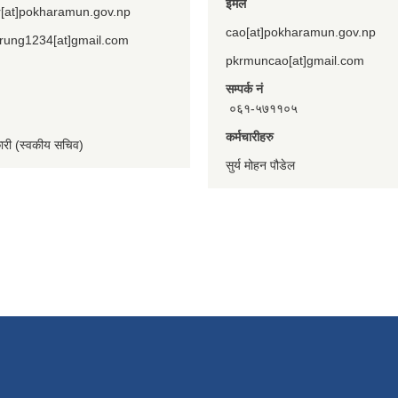
ईमेल
[at]pokharamun.gov.np
cao[at]pokharamun.gov.np
rung1234[at]gmail.com
pkrmuncao[at]gmail.com
सम्पर्क नं
०६१-५७११०५
कर्मचारीहरु
कारी (स्वकीय सचिव)
सुर्य मोहन पौडेल