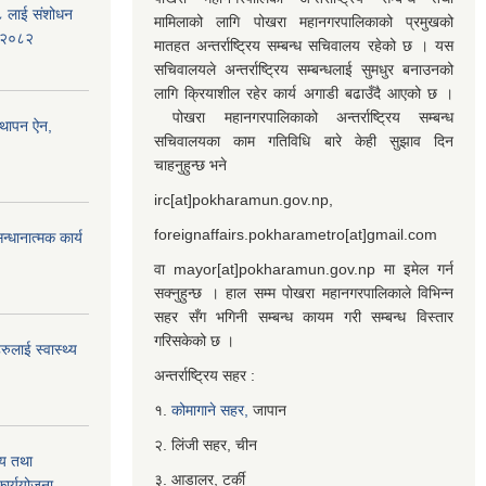
७८ लाई संशोधन
मामिलाको लागि पोखरा महानगरपालिकाको प्रमुखको
) २०८२
मातहत अन्तर्राष्ट्रिय सम्बन्ध सचिवालय रहेको छ । यस
सचिवालयले अन्तर्राष्ट्रिय सम्बन्धलाई सुमधुर बनाउनको
लागि क्रियाशील रहेर कार्य अगाडी बढाउँदै आएको छ ।
पोखरा महानगरपालिकाको अन्तर्राष्ट्रिय सम्बन्ध
्थापन ऐन,
सचिवालयका काम गतिविधि बारे केही सुझाव दिन
चाहनुहुन्छ भने
irc[at]pokharamun.gov.np,
foreignaffairs.pokharametro[at]gmail.com
्धानात्मक कार्य
वा mayor[at]pokharamun.gov.np मा इमेल गर्न
सक्नुहुन्छ । हाल सम्म पोखरा महानगरपालिकाले विभिन्न
सहर सँग भगिनी सम्बन्ध कायम गरी सम्बन्ध विस्तार
गरिसकेको छ ।
ुलाई स्वास्थ्य
अन्तर्राष्ट्रिय सहर :
१.
कोमागाने सहर,
जापान
२. लिंजी सहर, चीन
्य तथा
३. आडालर, टर्की
ार्ययोजना,