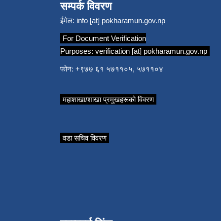
सम्पर्क विवरण
ईमेल:
info [at] pokharamun.gov.np
For Document Verification
Purposes:
verification [at] pokharamun.gov.np
फोन: +९७७ ६१ ५७११०५, ५७११०४
महाशाखा/शाखा प्रमुखहरूको विवरण
वडा सचिव विवरण