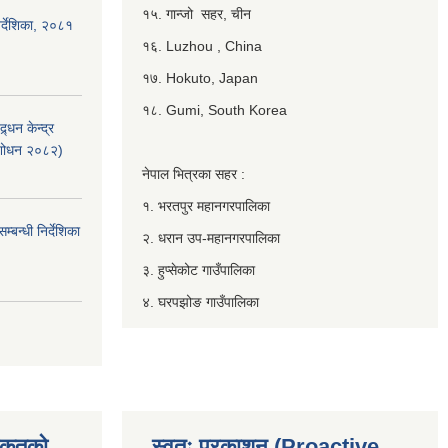
१५. गान्जो सहर, चीन
र्देशिका, २०८१
१६. Luzhou , China
१७. Hokuto, Japan
१८. Gumi, South Korea
्धन केन्द्र
ंशोधन २०८२)
नेपाल भित्रका सहर :
१. भरतपुर महानगरपालिका
बन्धी निर्देशिका
२. धरान उप-महानगरपालिका
३. हुप्सेकोट गाउँपालिका
४. घरपझोङ गाउँपालिका
िकृतको
स्वतः प्रकाशन (Proactive