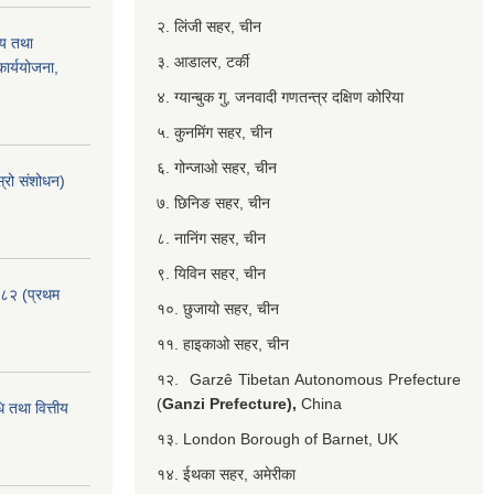
२. लिंजी सहर, चीन
्य तथा
३. आडालर, टर्की
ार्ययोजना,
४. ग्यान्बुक गु, जनवादी गणतन्त्र दक्षिण कोरिया
५. कुनमिंग सहर, चीन
६. गोन्जाओ सहर, चीन
्रो संशोधन)
७. छिनिङ सहर, चीन
८. नानिंग सहर, चीन
९. यिविन सहर, चीन
०८२ (प्रथम
१०. छुजायो सहर, चीन
११. हाइकाओ सहर, चीन
१२. Garzê Tibetan Autonomous Prefecture
(
Ganzi Prefecture),
China
 तथा वित्तीय
१३. London Borough of Barnet, UK
१४. ईथका सहर, अमेरीका