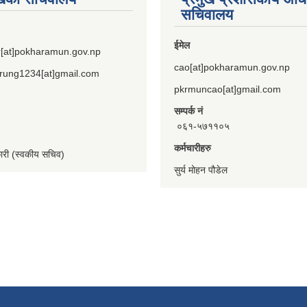
सचिवालय
ईमेल
[at]pokharamun.gov.np
cao[at]pokharamun.gov.np
rung1234[at]gmail.com
pkrmuncao[at]gmail.com
सम्पर्क नं
०६१-५७११०५
कर्मचारीहरु
कारी (स्वकीय सचिव)
सुर्य मोहन पौडेल