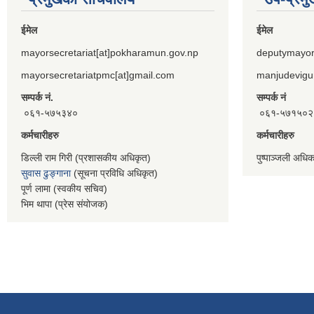
ईमेल
ईमेल
mayorsecretariat[at]pokharamun.gov.np
deputymayor
mayorsecretariatpmc[at]gmail.com
manjudevigu
सम्पर्क नं.
सम्पर्क नं
०६१-५७५३४०
०६१-५७१५०२
कर्मचारीहरु
कर्मचारीहरु
डिल्ली राम गिरी (प्रशासकीय अधिकृत)
पुष्पाञ्जली अधि
सुवास ढुङ्गाना
(सूचना प्रविधि अधिकृत)
पूर्ण लामा (स्वकीय सचिव)
भिम थापा (प्रेस संयोजक)