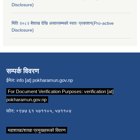
Disclosure)
मिति २०८२ बैशाख देखि असारसम्मको स्वतः प्रकाशन(Pro-active
Disclosure)
सम्पर्क विवरण
ईमेल:
info [at] pokharamun.gov.np
For Document Verification Purposes:
verification [at]
pokharamun.gov.np
फोन: +९७७ ६१ ५७११०५, ५७११०४
महाशाखा/शाखा प्रमुखहरूको विवरण