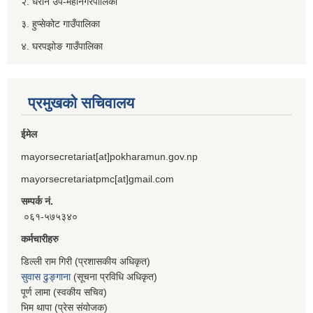
२. धरान उप-महानगरपालिका
३. हुप्सेकोट गाउँपालिका
४. घरपझोङ गाउँपालिका
प्रमुखको सचिवालय
ईमेल
mayorsecretariat[at]pokharamun.gov.np
mayorsecretariatpmc[at]gmail.com
सम्पर्क नं.
०६१-५७५३४०
कर्मचारीहरु
डिल्ली राम गिरी (प्रशासकीय अधिकृत)
सुवास ढुङ्गाना
(सूचना प्रविधि अधिकृत)
पूर्ण लामा (स्वकीय सचिव)
भिम थापा (प्रेस संयोजक)