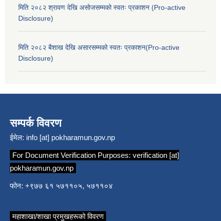
मिति २०८२ श्रावण देखि असोजसम्मको स्वतः प्रकाशन (Pro-active
Disclosure)
मिति २०८२ बैशाख देखि असारसम्मको स्वतः प्रकाशन(Pro-active
Disclosure)
सम्पर्क विवरण
ईमेल:
info [at] pokharamun.gov.np
For Document Verification Purposes:
verification [at]
pokharamun.gov.np
फोन: +९७७ ६१ ५७११०५, ५७११०४
महाशाखा/शाखा प्रमुखहरूको विवरण