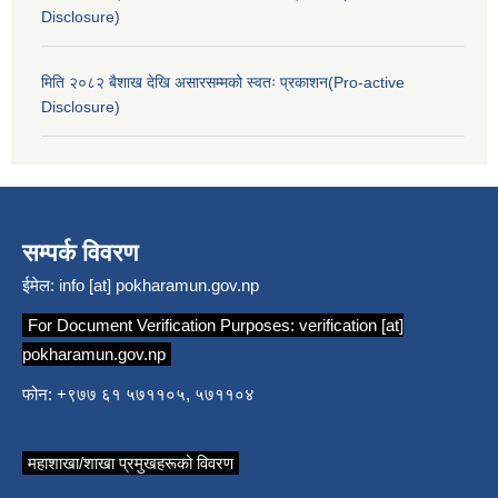
Disclosure)
मिति २०८२ बैशाख देखि असारसम्मको स्वतः प्रकाशन(Pro-active
Disclosure)
सम्पर्क विवरण
ईमेल:
info [at] pokharamun.gov.np
For Document Verification Purposes:
verification [at]
pokharamun.gov.np
फोन: +९७७ ६१ ५७११०५, ५७११०४
महाशाखा/शाखा प्रमुखहरूको विवरण