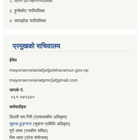
२. धरान उप-महानगरपालिका
३. हुप्सेकोट गाउँपालिका
४. घरपझोङ गाउँपालिका
प्रमुखको सचिवालय
ईमेल
mayorsecretariat[at]pokharamun.gov.np
mayorsecretariatpmc[at]gmail.com
सम्पर्क नं.
०६१-५७५३४०
कर्मचारीहरु
डिल्ली राम गिरी (प्रशासकीय अधिकृत)
सुवास ढुङ्गाना
(सूचना प्रविधि अधिकृत)
पूर्ण लामा (स्वकीय सचिव)
भिम थापा (प्रेस संयोजक)