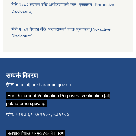
मिति २०८२ श्रावण देखि असोजसम्मको स्वतः प्रकाशन (Pro-active
Disclosure)
मिति २०८२ बैशाख देखि असारसम्मको स्वतः प्रकाशन(Pro-active
Disclosure)
सम्पर्क विवरण
ईमेल:
info [at] pokharamun.gov.np
For Document Verification Purposes:
verification [at]
pokharamun.gov.np
फोन: +९७७ ६१ ५७११०५, ५७११०४
महाशाखा/शाखा प्रमुखहरूको विवरण