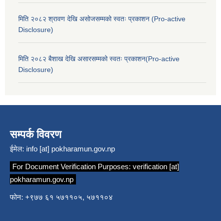
मिति २०८२ श्रावण देखि असोजसम्मको स्वतः प्रकाशन (Pro-active
Disclosure)
मिति २०८२ बैशाख देखि असारसम्मको स्वतः प्रकाशन(Pro-active
Disclosure)
सम्पर्क विवरण
ईमेल:
info [at] pokharamun.gov.np
For Document Verification Purposes:
verification [at]
pokharamun.gov.np
फोन: +९७७ ६१ ५७११०५, ५७११०४