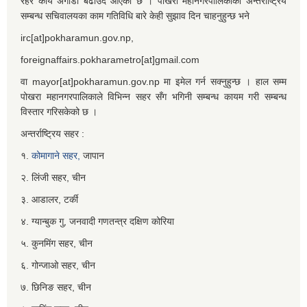
रहेर कार्य अगाडी बढाउँदै आएको छ । पोखरा महानगरपालिकाको अन्तर्राष्ट्रिय
सम्बन्ध सचिवालयका काम गतिविधि बारे केही सुझाव दिन चाहनुहुन्छ भने
irc[at]pokharamun.gov.np,
foreignaffairs.pokharametro[at]gmail.com
वा mayor[at]pokharamun.gov.np मा इमेल गर्न सक्नुहुन्छ । हाल सम्म
पोखरा महानगरपालिकाले विभिन्न सहर सँग भगिनी सम्बन्ध कायम गरी सम्बन्ध
विस्तार गरिसकेको छ ।
अन्तर्राष्ट्रिय सहर :
१.
कोमागाने सहर,
जापान
२. लिंजी सहर, चीन
३. आडालर, टर्की
४. ग्यान्बुक गु, जनवादी गणतन्त्र दक्षिण कोरिया
५. कुनमिंग सहर, चीन
६. गोन्जाओ सहर, चीन
७. छिनिङ सहर, चीन