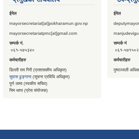
ईमेल
ईमेल
mayorsecretariat[at]pokharamun.gov.np
deputymayor
mayorsecretariatpmc[at]gmail.com
manjudevigu
सम्पर्क नं.
सम्पर्क नं
०६१-५७५३४०
०६१-५७१५०२
कर्मचारीहरु
कर्मचारीहरु
डिल्ली राम गिरी (प्रशासकीय अधिकृत)
पुष्पाञ्जली अधि
सुवास ढुङ्गाना
(सूचना प्रविधि अधिकृत)
पूर्ण लामा (स्वकीय सचिव)
भिम थापा (प्रेस संयोजक)