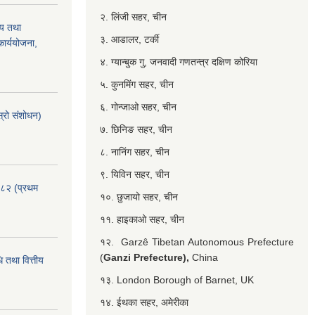
२. लिंजी सहर, चीन
्य तथा
३. आडालर, टर्की
ार्ययोजना,
४. ग्यान्बुक गु, जनवादी गणतन्त्र दक्षिण कोरिया
५. कुनमिंग सहर, चीन
६. गोन्जाओ सहर, चीन
्रो संशोधन)
७. छिनिङ सहर, चीन
८. नानिंग सहर, चीन
९. यिविन सहर, चीन
०८२ (प्रथम
१०. छुजायो सहर, चीन
११. हाइकाओ सहर, चीन
१२. Garzê Tibetan Autonomous Prefecture
(
Ganzi Prefecture),
China
 तथा वित्तीय
१३. London Borough of Barnet, UK
१४. ईथका सहर, अमेरीका