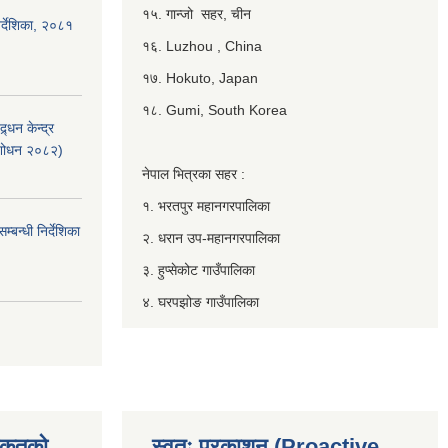
१५. गान्जो सहर, चीन
र्देशिका, २०८१
१६. Luzhou , China
१७. Hokuto, Japan
१८. Gumi, South Korea
्धन केन्द्र
ंशोधन २०८२)
नेपाल भित्रका सहर :
१. भरतपुर महानगरपालिका
बन्धी निर्देशिका
२. धरान उप-महानगरपालिका
३. हुप्सेकोट गाउँपालिका
४. घरपझोङ गाउँपालिका
िकृतको
स्वतः प्रकाशन (Proactive