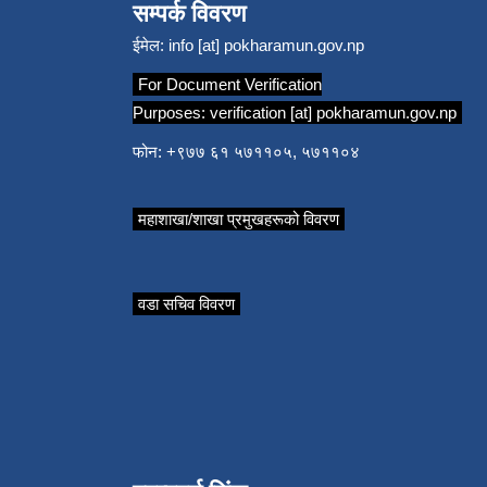
सम्पर्क विवरण
ईमेल:
info [at] pokharamun.gov.np
For Document Verification
Purposes:
verification [at] pokharamun.gov.np
फोन: +९७७ ६१ ५७११०५, ५७११०४
महाशाखा/शाखा प्रमुखहरूको विवरण
वडा सचिव विवरण