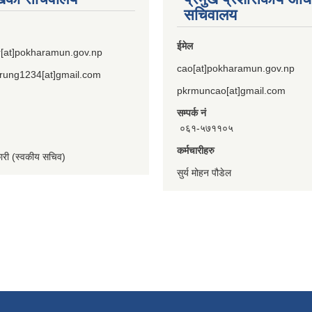
सचिवालय
ईमेल
[at]pokharamun.gov.np
cao[at]pokharamun.gov.np
rung1234[at]gmail.com
pkrmuncao[at]gmail.com
सम्पर्क नं
०६१-५७११०५
कर्मचारीहरु
कारी (स्वकीय सचिव)
सुर्य मोहन पौडेल