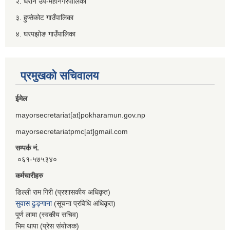
२. धरान उप-महानगरपालिका
३. हुप्सेकोट गाउँपालिका
४. घरपझोङ गाउँपालिका
प्रमुखको सचिवालय
ईमेल
mayorsecretariat[at]pokharamun.gov.np
mayorsecretariatpmc[at]gmail.com
सम्पर्क नं.
०६१-५७५३४०
कर्मचारीहरु
डिल्ली राम गिरी (प्रशासकीय अधिकृत)
सुवास ढुङ्गाना
(सूचना प्रविधि अधिकृत)
पूर्ण लामा (स्वकीय सचिव)
भिम थापा (प्रेस संयोजक)