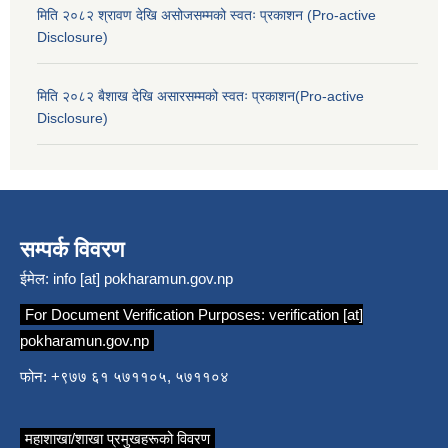
मिति २०८२ श्रावण देखि असोजसम्मको स्वतः प्रकाशन (Pro-active
Disclosure)
मिति २०८२ बैशाख देखि असारसम्मको स्वतः प्रकाशन(Pro-active
Disclosure)
सम्पर्क विवरण
ईमेल:
info [at] pokharamun.gov.np
For Document Verification Purposes:
verification [at]
pokharamun.gov.np
फोन: +९७७ ६१ ५७११०५, ५७११०४
महाशाखा/शाखा प्रमुखहरूको विवरण