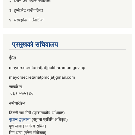
२. धरान उप-महानगरपालिका
३. हुप्सेकोट गाउँपालिका
४. घरपझोङ गाउँपालिका
प्रमुखको सचिवालय
ईमेल
mayorsecretariat[at]pokharamun.gov.np
mayorsecretariatpmc[at]gmail.com
सम्पर्क नं.
०६१-५७५३४०
कर्मचारीहरु
डिल्ली राम गिरी (प्रशासकीय अधिकृत)
सुवास ढुङ्गाना
(सूचना प्रविधि अधिकृत)
पूर्ण लामा (स्वकीय सचिव)
भिम थापा (प्रेस संयोजक)