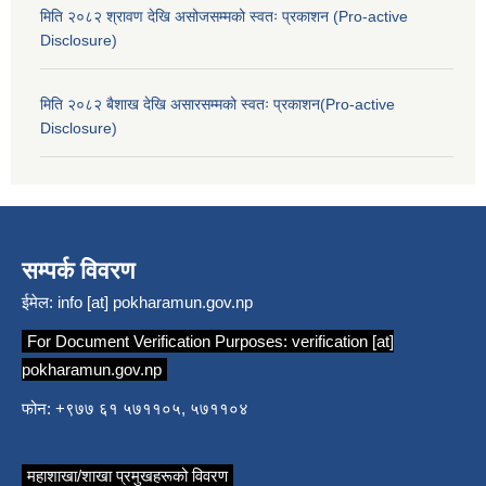
मिति २०८२ श्रावण देखि असोजसम्मको स्वतः प्रकाशन (Pro-active
Disclosure)
मिति २०८२ बैशाख देखि असारसम्मको स्वतः प्रकाशन(Pro-active
Disclosure)
सम्पर्क विवरण
ईमेल:
info [at] pokharamun.gov.np
For Document Verification Purposes:
verification [at]
pokharamun.gov.np
फोन: +९७७ ६१ ५७११०५, ५७११०४
महाशाखा/शाखा प्रमुखहरूको विवरण