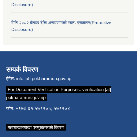
Disclosure)
मिति २०८२ बैशाख देखि असारसम्मको स्वतः प्रकाशन(Pro-active
Disclosure)
सम्पर्क विवरण
ईमेल:
info [at] pokharamun.gov.np
For Document Verification Purposes:
verification [at]
pokharamun.gov.np
फोन: +९७७ ६१ ५७११०५, ५७११०४
महाशाखा/शाखा प्रमुखहरूको विवरण