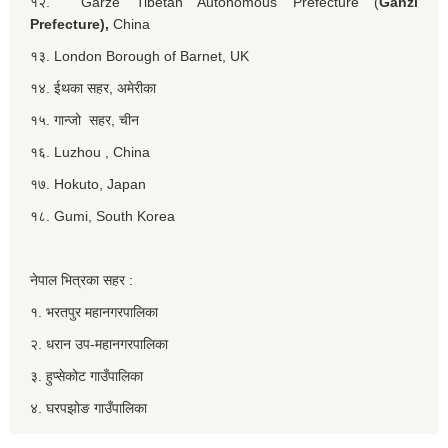
१२. Garzê Tibetan Autonomous Prefecture (
Ganzi
Prefecture),
China
१३. London Borough of Barnet, UK
१४. ईथका सहर, अमेरीका
१५. गान्जो सहर, चीन
१६. Luzhou , China
१७. Hokuto, Japan
१८. Gumi, South Korea
नेपाल भित्रका सहर :
१. भरतपुर महानगरपालिका
२. धरान उप-महानगरपालिका
३. हुप्सेकोट गाउँपालिका
४. घरपझोङ गाउँपालिका