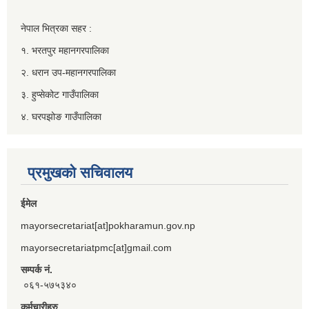
नेपाल भित्रका सहर :
१. भरतपुर महानगरपालिका
२. धरान उप-महानगरपालिका
३. हुप्सेकोट गाउँपालिका
४. घरपझोङ गाउँपालिका
प्रमुखको सचिवालय
ईमेल
mayorsecretariat[at]pokharamun.gov.np
mayorsecretariatpmc[at]gmail.com
सम्पर्क नं.
०६१-५७५३४०
कर्मचारीहरु