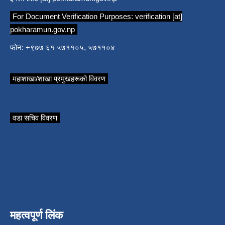
For Document Verification Purposes:
verification [at]
pokharamun.gov.np
फोन: +९७७ ६१ ५७११०५, ५७११०४
महाशाखा/शाखा प्रमुखहरूको विवरण
वडा सचिव विवरण
महत्वपूर्ण लिंक