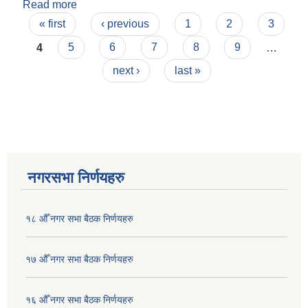
Read more
about Bhag 1 khanda 66 शहरी योजना आयोग गठन
Pages
नियमावली दोश्रो संशोधन
« first
‹ previous
1
2
3
4
5
6
7
8
9
…
next ›
last »
नगरसभा निर्णयहरु
१८ औँ नगर सभा बैठक निर्णयहरु
१७ औँ नगर सभा बैठक निर्णयहरु
१६ औँ नगर सभा बैठक निर्णयहरु