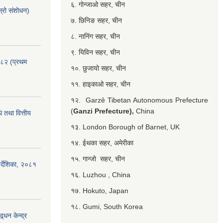
६. गोन्जाओ सहर, चीन
्रो संशोधन)
७. छिनिङ सहर, चीन
८. नानिंग सहर, चीन
९. यिविन सहर, चीन
०८२ (प्रथम
१०. छुजायो सहर, चीन
११. हाइकाओ सहर, चीन
१२. Garzê Tibetan Autonomous Prefecture
(
Ganzi Prefecture),
China
 तथा वित्तीय
१३. London Borough of Barnet, UK
१४. ईथका सहर, अमेरीका
१५. गान्जो सहर, चीन
र्देशिका, २०८१
१६. Luzhou , China
१७. Hokuto, Japan
१८. Gumi, South Korea
्धन केन्द्र