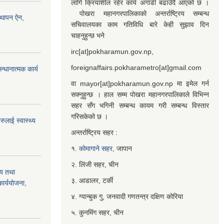
लागि क्रियाशील रहेर कार्य अगाडी बढाउँदै आएको छ ।
पोखरा महानगरपालिकाको अन्तर्राष्ट्रिय सम्बन्ध
्थापन ऐन,
सचिवालयका काम गतिविधि बारे केही सुझाव दिन
चाहनुहुन्छ भने
irc[at]pokharamun.gov.np,
foreignaffairs.pokharametro[at]gmail.com
्धानात्मक कार्य
वा mayor[at]pokharamun.gov.np मा इमेल गर्न
सक्नुहुन्छ । हाल सम्म पोखरा महानगरपालिकाले विभिन्न
सहर सँग भगिनी सम्बन्ध कायम गरी सम्बन्ध विस्तार
गरिसकेको छ ।
ुलाई स्वास्थ्य
अन्तर्राष्ट्रिय सहर :
१.
कोमागाने सहर,
जापान
२. लिंजी सहर, चीन
्य तथा
३. आडालर, टर्की
ार्ययोजना,
४. ग्यान्बुक गु, जनवादी गणतन्त्र दक्षिण कोरिया
५. कुनमिंग सहर, चीन