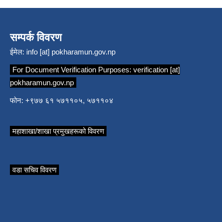
सम्पर्क विवरण
ईमेल:
info [at] pokharamun.gov.np
For Document Verification Purposes:
verification [at]
pokharamun.gov.np
फोन: +९७७ ६१ ५७११०५, ५७११०४
महाशाखा/शाखा प्रमुखहरूको विवरण
वडा सचिव विवरण