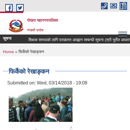
Skip to main content
पोखरा महानगरपालिका
गण्डकी प्रदेश
सूचना
शिक्षक सरुवाको लागि दरखास्त आव्ह्वान सम्बन्धी सूचना (श्री भुर्तेल आधारभुत व
You are here
Home
» फिर्केकाे रेखाङ्कन
फिर्केकाे रेखाङ्कन
Submitted on:
Wed, 03/14/2018 - 19:08