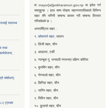
वा mayor[at]pokharamun.gov.np मा इमेल गर्न
सक्नुहुन्छ । हाल सम्म पोखरा महानगरपालिकाले विभिन्न
सहर सँग भगिनी सम्बन्ध कायम गरी सम्बन्ध विस्तार
गरिसकेको छ ।
ुलाई स्वास्थ्य
अन्तर्राष्ट्रिय सहर :
१.
कोमागाने सहर,
जापान
२. लिंजी सहर, चीन
्य तथा
३. आडालर, टर्की
ार्ययोजना,
४. ग्यान्बुक गु, जनवादी गणतन्त्र दक्षिण कोरिया
५. कुनमिंग सहर, चीन
६. गोन्जाओ सहर, चीन
्रो संशोधन)
७. छिनिङ सहर, चीन
८. नानिंग सहर, चीन
९. यिविन सहर, चीन
०८२ (प्रथम
१०. छुजायो सहर, चीन