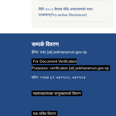
मिति २०८२ बैशाख देखि असारसम्मको स्वतः
प्रकाशन(Pro-active Disclosure)
सम्पर्क विवरण
ईमेल:
info [at] pokharamun.gov.np
For Document Verification
Purposes:
verification [at] pokharamun.gov.np
फोन: +९७७ ६१ ५७११०५, ५७११०४
महाशाखा/शाखा प्रमुखहरूको विवरण
वडा सचिव विवरण