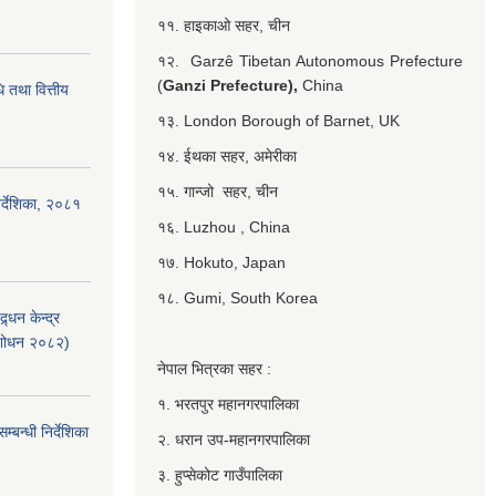
११. हाइकाओ सहर, चीन
१२. Garzê Tibetan Autonomous Prefecture
(
Ganzi Prefecture),
China
 तथा वित्तीय
१३. London Borough of Barnet, UK
१४. ईथका सहर, अमेरीका
१५. गान्जो सहर, चीन
र्देशिका, २०८१
१६. Luzhou , China
१७. Hokuto, Japan
१८. Gumi, South Korea
्धन केन्द्र
ंशोधन २०८२)
नेपाल भित्रका सहर :
१. भरतपुर महानगरपालिका
बन्धी निर्देशिका
२. धरान उप-महानगरपालिका
३. हुप्सेकोट गाउँपालिका