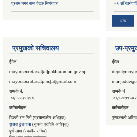
प्रथम नगर सभा बैठक निर्णयहरु
५१ औँ कार्यपाल
अन्य
प्रमुखको सचिवालय
उप-प्रम
ईमेल
ईमेल
mayorsecretariat[at]pokharamun.gov.np
deputymayor
mayorsecretariatpmc[at]gmail.com
manjudevigu
सम्पर्क नं.
सम्पर्क नं
०६१-५७५३४०
०६१-५७१५०२
कर्मचारीहरु
कर्मचारीहरु
डिल्ली राम गिरी (प्रशासकीय अधिकृत)
पुष्पाञ्जली अधि
सुवास ढुङ्गाना
(सूचना प्रविधि अधिकृत)
पूर्ण लामा (स्वकीय सचिव)