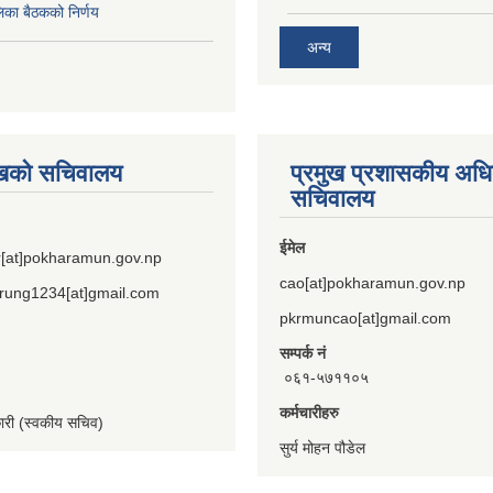
िका बैठकको निर्णय
अन्य
ुखको सचिवालय
प्रमुख प्रशासकीय अध
सचिवालय
ईमेल
[at]pokharamun.gov.np
cao[at]pokharamun.gov.np
rung1234[at]gmail.com
pkrmuncao[at]gmail.com
सम्पर्क नं
०६१-५७११०५
कर्मचारीहरु
कारी (स्वकीय सचिव)
सुर्य मोहन पौडेल