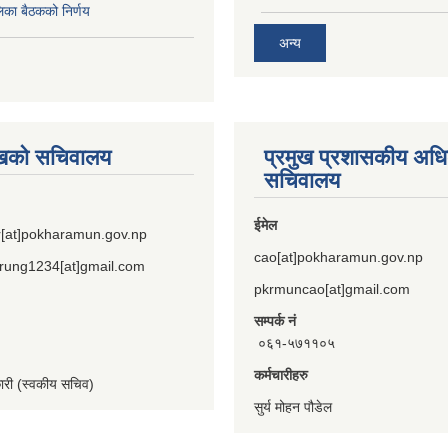
िका बैठकको निर्णय
अन्य
ुखको सचिवालय
प्रमुख प्रशासकीय अध
सचिवालय
ईमेल
[at]pokharamun.gov.np
cao[at]pokharamun.gov.np
rung1234[at]gmail.com
pkrmuncao[at]gmail.com
सम्पर्क नं
०६१-५७११०५
कर्मचारीहरु
कारी (स्वकीय सचिव)
सुर्य मोहन पौडेल