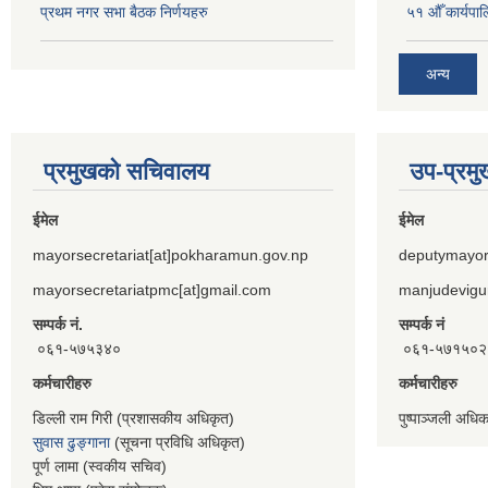
प्रथम नगर सभा बैठक निर्णयहरु
५१ औँ कार्यपाल
अन्य
प्रमुखको सचिवालय
उप-प्रम
ईमेल
ईमेल
mayorsecretariat[at]pokharamun.gov.np
deputymayor
mayorsecretariatpmc[at]gmail.com
manjudevigu
सम्पर्क नं.
सम्पर्क नं
०६१-५७५३४०
०६१-५७१५०२
कर्मचारीहरु
कर्मचारीहरु
डिल्ली राम गिरी (प्रशासकीय अधिकृत)
पुष्पाञ्जली अधि
सुवास ढुङ्गाना
(सूचना प्रविधि अधिकृत)
पूर्ण लामा (स्वकीय सचिव)