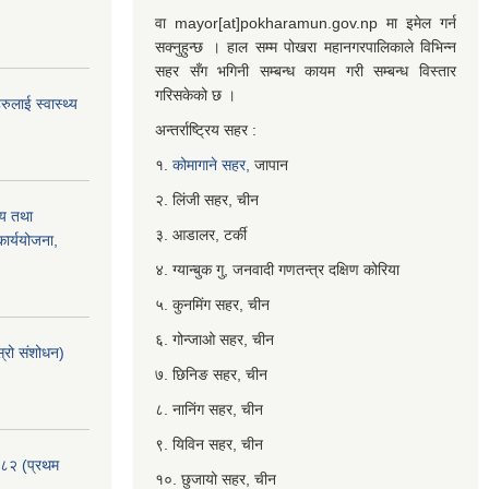
वा mayor[at]pokharamun.gov.np मा इमेल गर्न
सक्नुहुन्छ । हाल सम्म पोखरा महानगरपालिकाले विभिन्न
सहर सँग भगिनी सम्बन्ध कायम गरी सम्बन्ध विस्तार
गरिसकेको छ ।
ुलाई स्वास्थ्य
अन्तर्राष्ट्रिय सहर :
१.
कोमागाने सहर,
जापान
२. लिंजी सहर, चीन
्य तथा
३. आडालर, टर्की
ार्ययोजना,
४. ग्यान्बुक गु, जनवादी गणतन्त्र दक्षिण कोरिया
५. कुनमिंग सहर, चीन
६. गोन्जाओ सहर, चीन
्रो संशोधन)
७. छिनिङ सहर, चीन
८. नानिंग सहर, चीन
९. यिविन सहर, चीन
०८२ (प्रथम
१०. छुजायो सहर, चीन