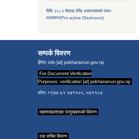
मिति २०८२ बैशाख देखि असारसम्मको स्वतः
प्रकाशन(Pro-active Disclosure)
सम्पर्क विवरण
ईमेल:
info [at] pokharamun.gov.np
For Document Verification
Purposes:
verification [at] pokharamun.gov.np
फोन: +९७७ ६१ ५७११०५, ५७११०४
महाशाखा/शाखा प्रमुखहरूको विवरण
वडा सचिव विवरण