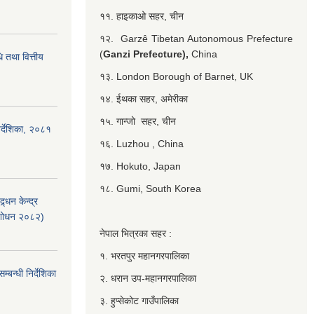
११. हाइकाओ सहर, चीन
१२. Garzê Tibetan Autonomous Prefecture
(
Ganzi Prefecture),
China
 तथा वित्तीय
१३. London Borough of Barnet, UK
१४. ईथका सहर, अमेरीका
१५. गान्जो सहर, चीन
र्देशिका, २०८१
१६. Luzhou , China
१७. Hokuto, Japan
१८. Gumi, South Korea
्धन केन्द्र
ंशोधन २०८२)
नेपाल भित्रका सहर :
१. भरतपुर महानगरपालिका
बन्धी निर्देशिका
२. धरान उप-महानगरपालिका
३. हुप्सेकोट गाउँपालिका