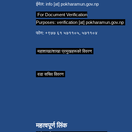
ईमेल:
info [at] pokharamun.gov.np
For Document Verification
Purposes:
verification [at] pokharamun.gov.np
फोन: +९७७ ६१ ५७११०५, ५७११०४
महाशाखा/शाखा प्रमुखहरूको विवरण
वडा सचिव विवरण
महत्वपूर्ण लिंक