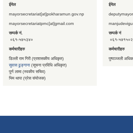
ईमेल
ईमेल
mayorsecretariat[at]pokharamun.gov.np
deputymayor
mayorsecretariatpmc[at]gmail.com
manjudevigu
सम्पर्क नं.
सम्पर्क नं
०६१-५७५३४०
०६१-५७१५०२
कर्मचारीहरु
कर्मचारीहरु
डिल्ली राम गिरी (प्रशासकीय अधिकृत)
पुष्पाञ्जली अधि
सुवास ढुङ्गाना
(सूचना प्रविधि अधिकृत)
पूर्ण लामा (स्वकीय सचिव)
भिम थापा (प्रेस संयोजक)