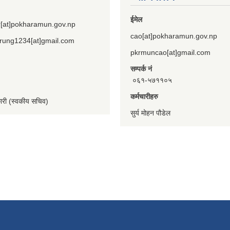
ईमेल
[at]pokharamun.gov.np
cao[at]pokharamun.gov.np
rung1234[at]gmail.com
pkrmuncao[at]gmail.com
सम्पर्क नं
०६१-५७११०५
कर्मचारीहरु
कारी (स्वकीय सचिव)
सुर्य मोहन पौडेल