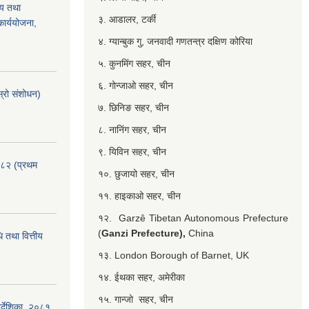
्य तथा
३. आडालर, टर्की
ार्ययोजना,
४. ग्यान्बुक गु, जनवादी गणतन्त्र दक्षिण कोरिया
५. कुनमिंग सहर, चीन
६. गोन्जाओ सहर, चीन
्रो संशोधन)
७. छिनिङ सहर, चीन
८. नानिंग सहर, चीन
९. यिविन सहर, चीन
०८२ (प्रथम
१०. छुजायो सहर, चीन
११. हाइकाओ सहर, चीन
१२. Garzê Tibetan Autonomous Prefecture
(
Ganzi Prefecture),
China
 तथा वित्तीय
१३. London Borough of Barnet, UK
१४. ईथका सहर, अमेरीका
१५. गान्जो सहर, चीन
र्देशिका, २०८१