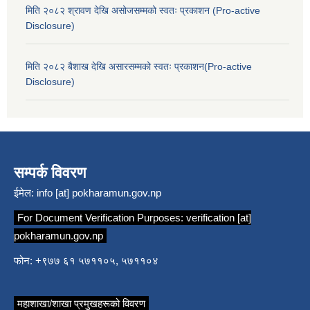
मिति २०८२ श्रावण देखि असोजसम्मको स्वतः प्रकाशन (Pro-active
Disclosure)
मिति २०८२ बैशाख देखि असारसम्मको स्वतः प्रकाशन(Pro-active
Disclosure)
सम्पर्क विवरण
ईमेल:
info [at] pokharamun.gov.np
For Document Verification Purposes:
verification [at]
pokharamun.gov.np
फोन: +९७७ ६१ ५७११०५, ५७११०४
महाशाखा/शाखा प्रमुखहरूको विवरण