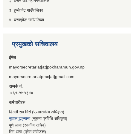
२. धरान उप-महानगरपालिका
३. हुप्सेकोट गाउँपालिका
४. घरपझोङ गाउँपालिका
प्रमुखको सचिवालय
ईमेल
mayorsecretariat[at]pokharamun.gov.np
mayorsecretariatpmc[at]gmail.com
सम्पर्क नं.
०६१-५७५३४०
कर्मचारीहरु
डिल्ली राम गिरी (प्रशासकीय अधिकृत)
सुवास ढुङ्गाना
(सूचना प्रविधि अधिकृत)
पूर्ण लामा (स्वकीय सचिव)
भिम थापा (प्रेस संयोजक)