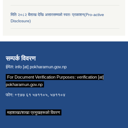
मिति २०८२ बैशाख देखि असारसम्मको स्वतः प्रकाशन(Pro-active
Disclosure)
सम्पर्क विवरण
ईमेल:
info [at] pokharamun.gov.np
For Document Verification Purposes:
verification [at]
pokharamun.gov.np
फोन: +९७७ ६१ ५७११०५, ५७११०४
महाशाखा/शाखा प्रमुखहरूको विवरण