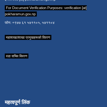
For Document Verification Purposes:
verification [at]
pokharamun.gov.np
फोन: +९७७ ६१ ५७११०५, ५७११०४
महाशाखा/शाखा प्रमुखहरूको विवरण
वडा सचिव विवरण
महत्वपूर्ण लिंक