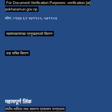
For Document Verification Purposes:
verification [at]
pokharamun.gov.np
फोन: +९७७ ६१ ५७११०५, ५७११०४
महाशाखा/शाखा प्रमुखहरूको विवरण
वडा सचिव विवरण
महत्वपूर्ण लिंक
संघीय मामिला तथा सामान्य प्रशासन मन्त्रालय