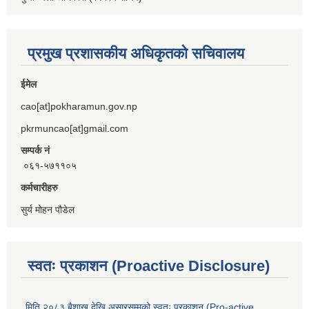
प्रमुख प्रशासकीय अधिकृतको सचिवालय
ईमेल
cao[at]pokharamun.gov.np
pkrmuncao[at]gmail.com
सम्पर्क नं
०६१-५७११०५
कर्मचारीहरु
सुर्य मोहन पौडेल
स्वतः प्रकाशन (Proactive Disclosure)
मिति २०८३ बैशाख देखि असारसम्मको स्वतः प्रकाशन (Pro-active