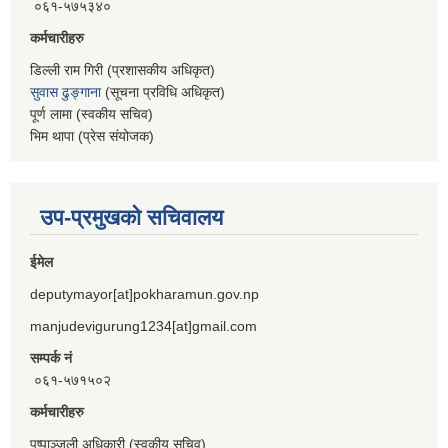
०६१-५७५३४०
कर्मचारीहरु
डिल्ली राम गिरी (प्रशासकीय अधिकृत)
सुवास ढुङ्गाना
(सूचना प्रविधि अधिकृत)
पूर्ण लामा (स्वकीय सचिव)
भिम थापा (प्रेस संयोजक)
उप-प्रमुखको सचिवालय
ईमेल
deputymayor[at]pokharamun.gov.np
manjudevigurung1234[at]gmail.com
सम्पर्क नं
०६१-५७१५०२
कर्मचारीहरु
पुष्पाञ्जली अधिकारी (स्वकीय सचिव)